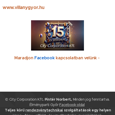
www.villanygyor.hu
City Corporation Kft.
Maradjon
Facebook
kapcsolatban velünk -
© City Corporation Kft
. Pintér Norbert,
Minden jog fenntartva.
Élményparti Győr
Facebook oldal
Teljes körű
rendezvénytechnikai
szolgáltatások egy helyen