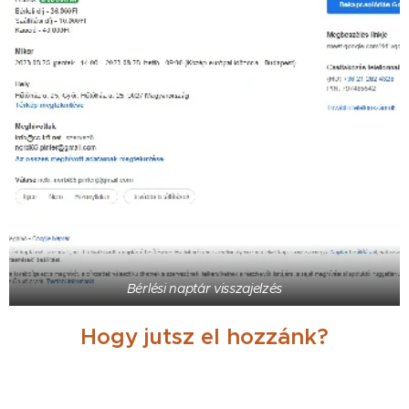
Bérlési naptár visszajelzés
Hogy jutsz el hozzánk?