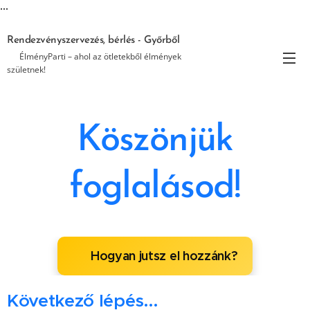
...
Rendezvényszervezés, bérlés - Győrből
🎉 ÉlményParti – ahol az ötletekből élmények
születnek!
Köszönjük
foglalásod!
📍 Hogyan jutsz el hozzánk?
Következő lépés...