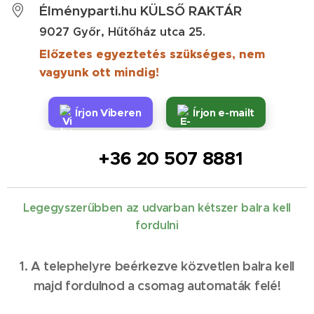
Élményparti.hu KÜLSŐ RAKTÁR
9027 Győr, Hűtőház utca 25.
Előzetes egyeztetés szükséges, nem
vagyunk ott mindig!
Írjon Viberen
Írjon e-mailt
📞 +36 20 507 8881
Legegyszerűbben az udvarban kétszer balra kell
fordulni
1. A telephelyre beérkezve közvetlen balra kell
majd fordulnod a csomag automaták felé!