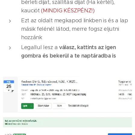
bérleti díjat, szállítási díjat (Ha kértél),
kauciót
(MINDIG KÉSZPÉNZ!)
Ezt az oldalt megkapod linkben is és a lap
másik felénél látod, merre fogsz eljutni
hozzánk
válasz, kattints az igen
Legallul lesz a
gombra és bekerül a te naptáradba is