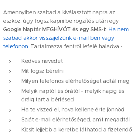
Amennyiben szabad a kiválasztott napra az
eszköz, úgy fogsz kapni be rögzítés után egy
Google Naptár MEGHÍVÓT és egy SMS-t
.
Ha nem
szabad akkor visszajelzünk e-mail ben vagy
telefonon.
Tartalmazza fentről lefelé haladva -
Kedves nevedet
Mit fogsz bérelni
Milyen telefonos elérhetőséget adtál meg
Melyik naptól és órától - melyik napig és
óráig tart a bérlésed
Ha te viszed el, hova kellene érte jönnöd
Saját e-mail elérhetőséged, amit megadtál
Kicsit lejjebb a keretbe láthatod a fizetendő