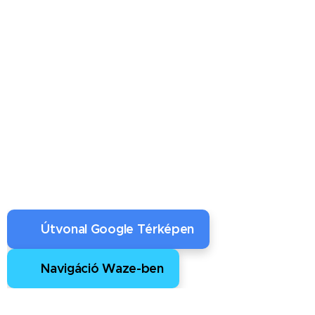
📍 Útvonal Google Térképen
🚗 Navigáció Waze-ben