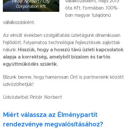
vállalkozásként, majd 2013
Pintér Norbert / City
Corporation Kft.
óta Kft. formában. 100%-
ban magyar tulajdonú
vállalkozásként.
Az elmúlt években szolgáltatási üzletágunk dinamikusan
fejlődött, folyamatos technológiai fejlesztések zajlottak
Hisszük, hogy a hosszú távú üzleti kapcsolatok
nálunk.
alapja a korrektség, amelyből bizalom és tartós
együttműködés születik.
Bízunk benne, hogy hamarosan Önt is partnereink között
üdvözölhetjük!​
Üdvözlettel: Pintér Norbert
Miért válassza az Élménypartit
rendezvénye megvalósításához?