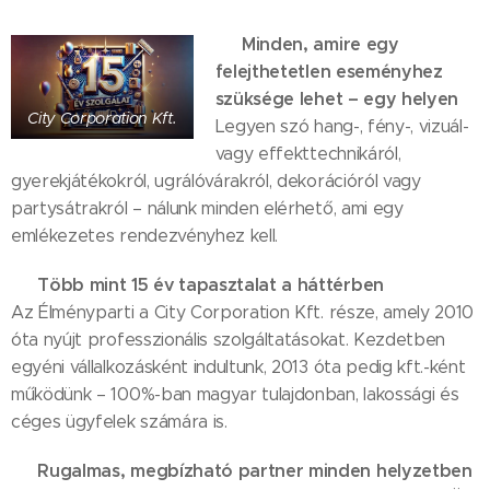
🎉 Minden, amire egy
felejthetetlen eseményhez
szüksége lehet – egy helyen
City Corporation Kft.
Legyen szó hang-, fény-, vizuál-
vagy effekttechnikáról,
gyerekjátékokról, ugrálóvárakról, dekorációról vagy
partysátrakról – nálunk minden elérhető, ami egy
emlékezetes rendezvényhez kell.
🛠 Több mint 15 év tapasztalat a háttérben
Az Élményparti a City Corporation Kft. része, amely 2010
óta nyújt professzionális szolgáltatásokat. Kezdetben
egyéni vállalkozásként indultunk, 2013 óta pedig kft.-ként
működünk – 100%-ban magyar tulajdonban, lakossági és
céges ügyfelek számára is.
🤝 Rugalmas, megbízható partner minden helyzetben