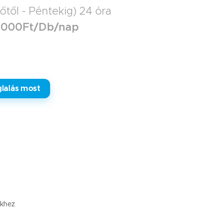
őtől - Péntekig) 24 óra
1.000Ft/Db/nap
lalás most
ekhez