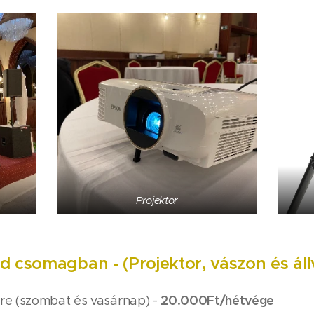
Projektor
ld csomagban -
(Projektor, vászon és ál
20.000Ft/hétvége
re (szombat és vasárnap) -