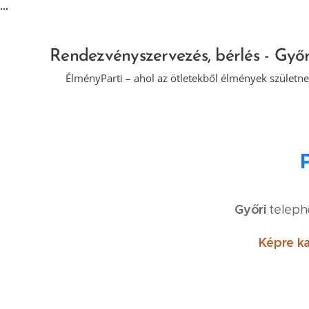
...
Rendezvényszervezés, bérlés - Győ
🎉 ÉlményParti – ahol az ötletekből élmények születne
Győri
teleph
Képre ka