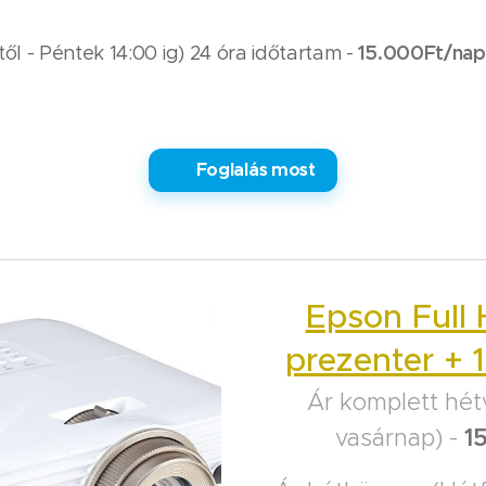
15.000Ft/nap
ől - Péntek 14:00 ig) 24 óra időtartam -
✅ Foglalás most
Epson Full 
prezenter +
Ár komplett hét
vasárnap) -
1