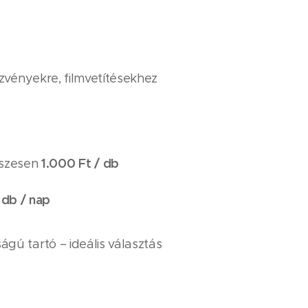
ezvényekre, filmvetítésekhez
1.000 Ft / db
szesen
 db / nap
gú tartó – ideális választás