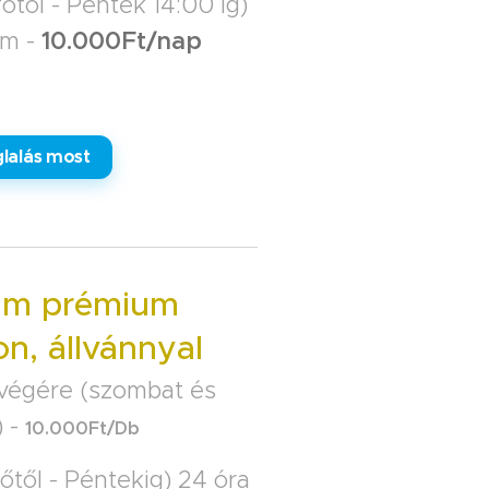
őtől - Péntek 14:00 ig)
am -
10.000Ft/nap
lalás most
,1m prémium
on, állvánnyal
végére (szombat és
) -
10.000Ft/Db
őtől - Péntekig) 24 óra