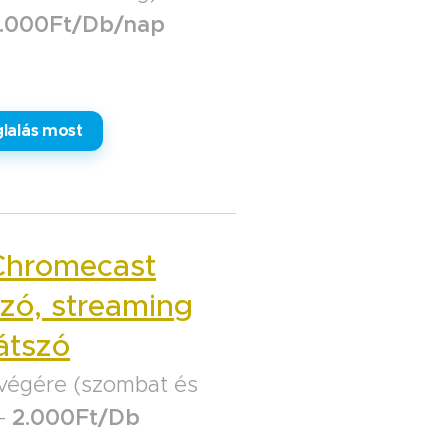
.000Ft/Db/nap
lalás most
Chromecast
szó, streaming
játszó
végére (szombat és
 -
2.000Ft/Db