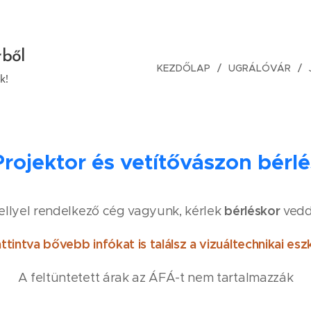
rből
KEZDŐLAP
UGRÁLÓVÁR
k!
Projektor és vetítővászon bérlé
bérléskor
ellyel rendelkező cég vagyunk, kérlek
vedd
ttintva bővebb infókat is találsz a vizuáltechnikai esz
A feltüntetett árak az ÁFÁ-t nem tartalmazzák