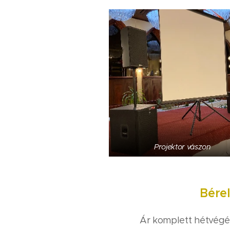
Projektor vászon
Bére
Ár komplett hétvégé