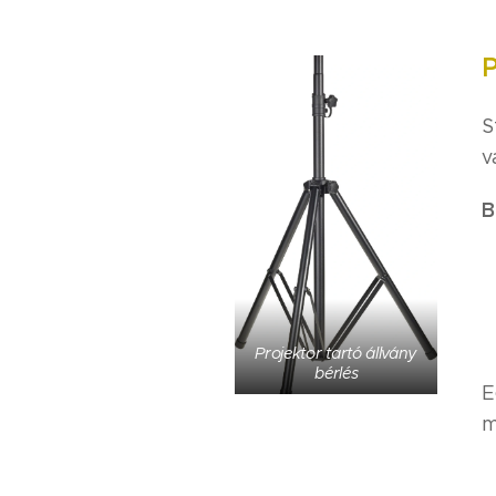
P
S
v
B
Projektor tartó állvány
bérlés
E
m