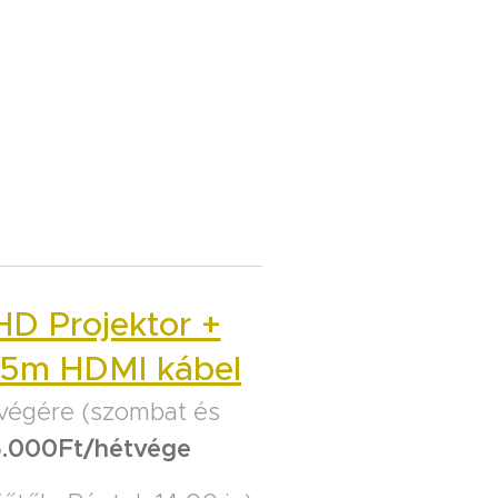
HD Projektor +
 15m HDMI kábel
végére (szombat és
5.000Ft/hétvége