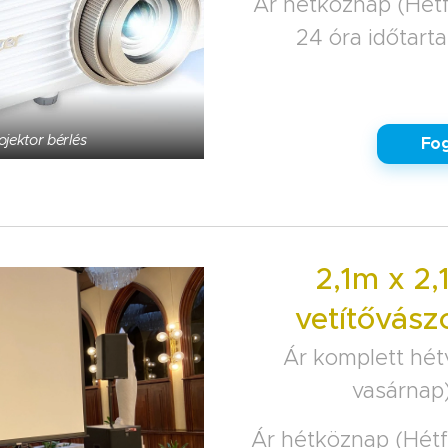
Ár hétköznap (Hétf
24 óra időtart
jektor bérlés
✅ Fog
2,1m x 2
vetítővász
Ár komplett hét
vasárnap
Ár hétköznap (Hétf