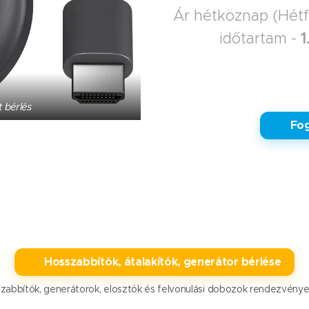
Ár hétköznap (Hétf
időtartam -
 bérlés
✅ Fog
🔌 Hosszabbítók, átalakítók, generátor bérlése
zabbítók, generátorok, elosztók és felvonulási dobozok rendezvény