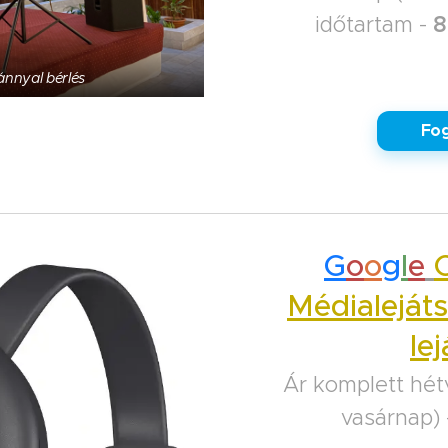
időtartam -
8
vánnyal bérlés
✅ Fog
G
o
o
g
l
e
Médialeját
le
Ár komplett hét
vasárnap)