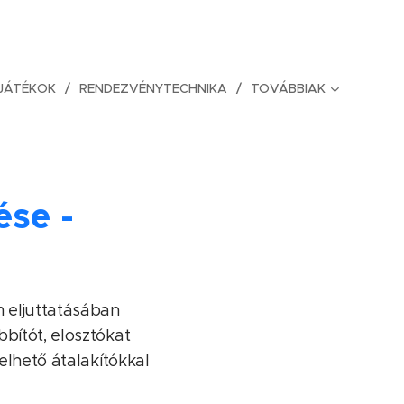
JÁTÉKOK
RENDEZVÉNYTECHNIKA
TOVÁBBIAK
ése -
m eljuttatásában
bítót, elosztókat
elhető átalakítókkal