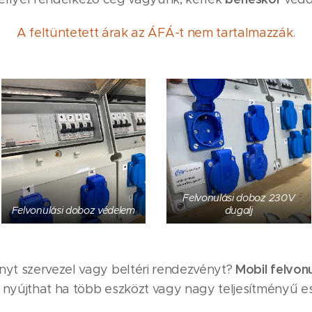
A feltüntetett árak az ÁFÁ-t nem tartalmazzák.
Felvonulási doboz 230V
Felvonulási doboz védelem
dugalj
M
obil felvon
nyt szervezel vagy beltéri rendezvényt?
 nyújthat ha több eszközt vagy nagy teljesítményű e