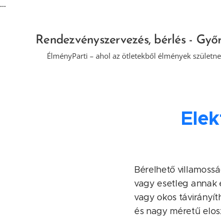
...
Rendezvényszervezés, bérlés - Győ
🎉 ÉlményParti – ahol az ötletekből élmények születne
Elek
Bérelhető villamossá
vagy esetleg annak e
vagy okos távirányíth
és nagy méretű elosz