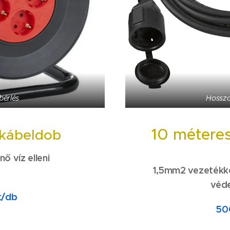
bérlés
Hossza
10 métere
kábeldob
ő víz elleni
1,5mm2 vezetékkel
véd
t/db
50