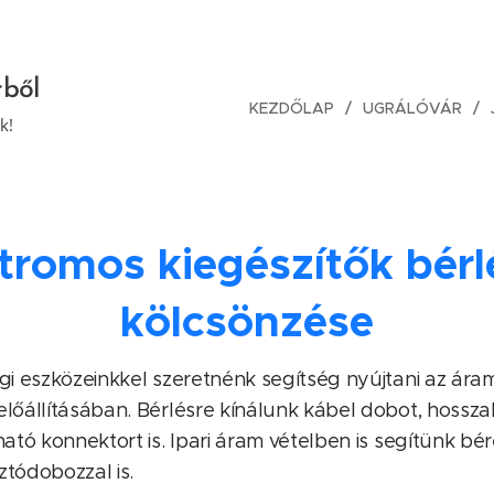
rből
KEZDŐLAP
UGRÁLÓVÁR
k!
tromos kiegészítők bérl
kölcsönzése
gi eszközeinkkel szeretnénk segítség nyújtani az ára
lőállításában. Bérlésre kínálunk kábel dobot, hosszab
ató konnektort is. Ipari áram vételben is segítünk bér
tódobozzal is.