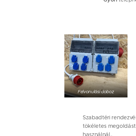
Felvonulási doboz
Szabadtéri rendezvé
tökéletes megoldást
használnál..