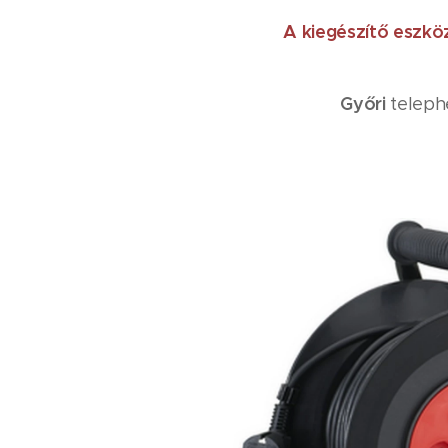
A kiegészítő eszkö
Győri
teleph