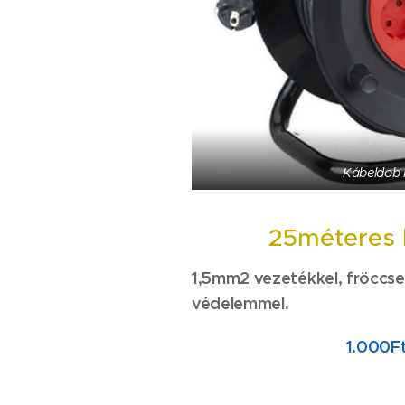
Kábeldob 
25méteres 
1,5mm2 vezetékkel, fröccsen
védelemmel.
1.000F