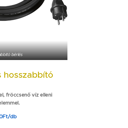
bbító bérlés
s hosszabbító
, fröccsenő víz elleni
elemmel.
0Ft/db