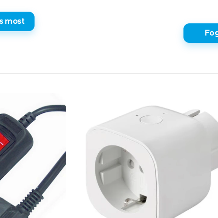
s most
✅ Fog