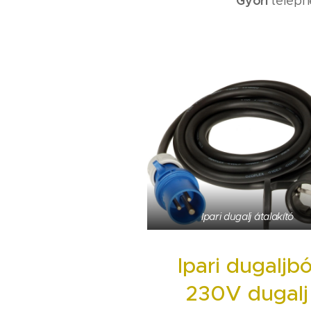
Győri
teleph
Ipari dugalj átalakító
Ipari dugaljbó
230V dugalj