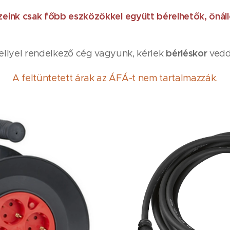
zeink csak főbb eszközökkel együtt bérelhetők, önál
bérléskor
ellyel rendelkező cég vagyunk, kérlek
vedd
A feltüntetett árak az ÁFÁ-t nem tartalmazzák.