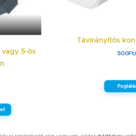
Távirányítós ko
s vagy 5-ös
500Ft
an
✅ Foglalá
st