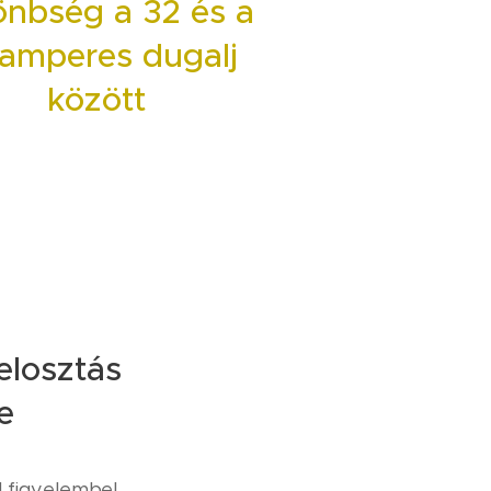
önbség a 32 és a
 amperes dugalj
között
elosztás
e
 figyelembe!