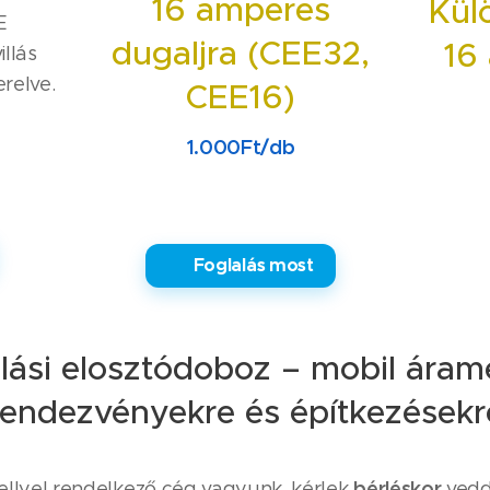
16 amperes
Kül
E
dugaljra (CEE32,
16
illás
erelve.
CEE16)
1.000Ft/db
✅ Foglalás most
lási elosztódoboz – mobil áram
rendezvényekre és építkezésekr
bérléskor
ellyel rendelkező cég vagyunk, kérlek
vedd