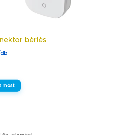
nnektor bérlés
/db
s most