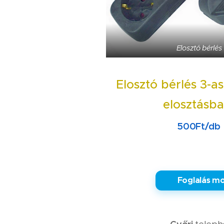
Elosztó bérlés
Elosztó bérlés 3-a
elosztásb
500Ft/db
✅ Foglalás mo