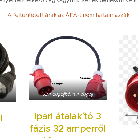
bérléskor
ellyel rendelkező cég vagyunk, kérlek
vedd
A feltüntetett árak az ÁFÁ-t nem tartalmazzák.
32A dugaljból 16A dugalj
Ipari átalakító 3
l
fázis 32 amperről