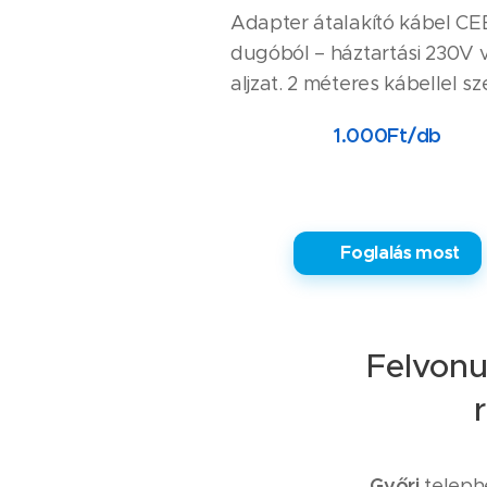
Adapter átalakító kábel CE
dugóból – háztartási 230V v
aljzat. 2 méteres kábellel sz
1.000Ft/db
✅ Foglalás most
Felvonu
Győri
teleph