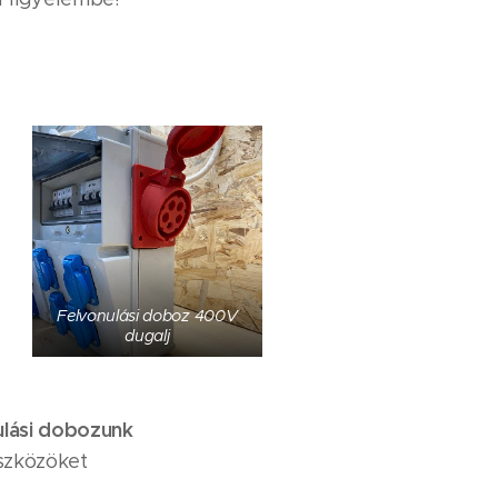
Felvonulási doboz 400V
dugalj
ulási dobozunk
szközöket