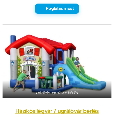
✅ Foglalás most
Házikós ugrálóvár bérlés
Házikós légvár / ugrálóvár bérlés