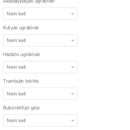
Akadálypályás ugrálóvár
Kutyás ugrálóvár
Házikós ugrálóvár
Trambulin bérlés
Buborékfújó gép