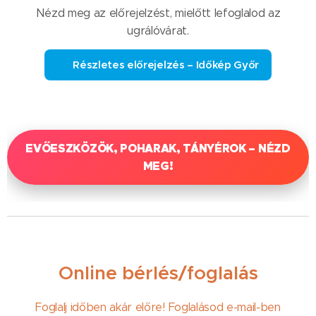
Nézd meg az előrejelzést, mielőtt lefoglalod az
ugrálóvárat.
☁️ Részletes előrejelzés – Időkép Győr
EVŐESZKÖZÖK, POHARAK, TÁNYÉROK – NÉZD
MEG!
Online bérlés/foglalás
Foglalj időben akár előre! Foglalásod e-mail-ben