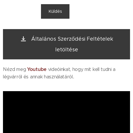
Küldés
Általános Szerződési Feltételek
letöltése
Youtube
Nézd meg
videóinkat, hogy mit kell tudni a
légvárról és annak használatáról..