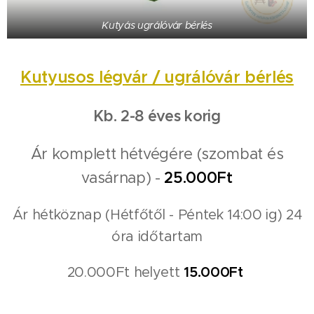
Kutyás ugrálóvár bérlés
Kutyusos légvár / ugrálóvár bérlés
Kb. 2-8 éves korig
Ár komplett hétvégére (szombat és
vasárnap) -
25.000Ft
Ár hétköznap (Hétfőtől - Péntek 14:00 ig) 24
óra időtartam
20.000Ft helyett
15.000Ft