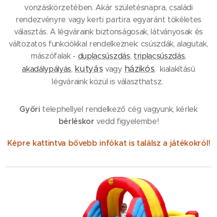
vonzáskörzetében. Akár születésnapra, családi
rendezvényre vagy kerti partira egyaránt tökéletes
választás. A légváraink biztonságosak, látványosak és
változatos funkciókkal rendelkeznek: csúszdák, alagutak,
mászófalak -
duplacsúszdás
,
triplacsúszdás
,
kutyás
házikós
akadálypályás
,
vagy
, kialakítású
légváraink közül is választhatsz.
Győri
telephellyel rendelkező cég vagyunk, kérlek
bérléskor
vedd figyelembe!
Képre kattintva bővebb infókat is találsz a játékokról!