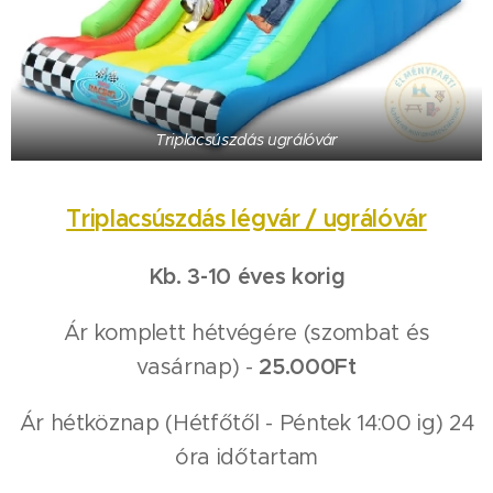
Triplacsúszdás ugrálóvár
Triplacsúszdás légvár / ugrálóvár
Kb. 3-10 éves korig
Ár komplett hétvégére (szombat és
vasárnap) -
25.000Ft
Ár hétköznap (Hétfőtől - Péntek 14:00 ig) 24
óra időtartam