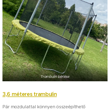
Trambulin bérlése
3,6 méteres trambulin
Pár mozdulattal könnyen összeépíthető