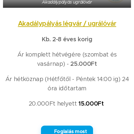
Akadálypályás ugrálóvár
Akadálypályás légvár / ugrálóvár
Kb. 2-8 éves korig
Ár komplett hétvégére (szombat és
vasárnap) -
25.000Ft
Ár hétköznap (Hétfőtől - Péntek 14:00 ig) 24
óra időtartam
20.000Ft helyett
15.000Ft
✅ Foglalás most