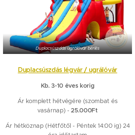
Duplacsúszdás ugrálóvár bérlés
Duplacsúszdás légvár / ugrálóvár
Kb. 3-10 éves korig
Ár komplett hétvégére (szombat és
vasárnap) -
25.000Ft
Ár hétköznap (Hétfőtől - Péntek 14:00 ig) 24