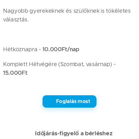
Nagyobb gyerekeknek és szülőknek is tökéletes
választás.
10.000Ft/nap
Hétköznapra -
Komplett Hétvégére (Szombat, vasárnap) -
15.000Ft
✅ Foglalás most
🌦 Időjárás-figyelő a bérléshez