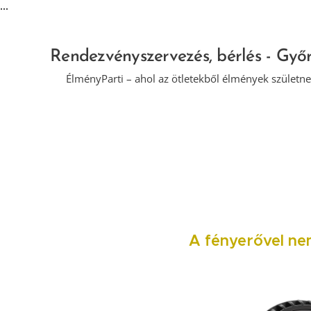
...
Rendezvényszervezés, bérlés - Győ
🎉 ÉlményParti – ahol az ötletekből élmények születne
A fényerővel ne