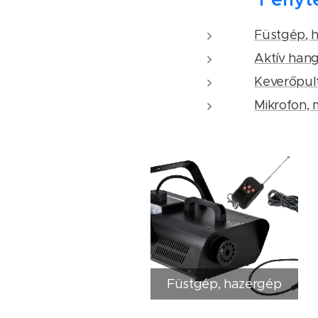
✅
Füstgép, h
✅
Aktív hang
✅
Keverőpult
✅
Mikrofon, 
Füstgép, hazergép