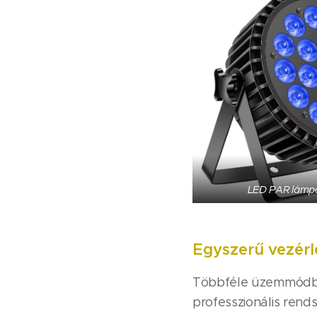
LED PAR lámpa
Egyszerű vezérl
Többféle üzemmódban
professzionális rendsz