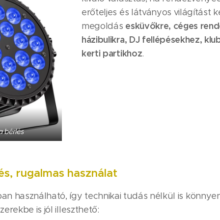
erőteljes és látványos világítást k
esküvőkre, céges ren
megoldás
házibulikra, DJ fellépésekhez, k
kerti partikhoz
.
 bérlés
és, rugalmas használat
 használható, így technikai tudás nélkül is könnyen
erekbe is jól illeszthető: