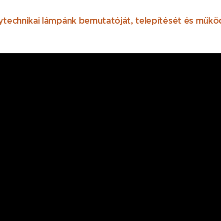
technikai lámpánk bemutatóját, telepítését és műkö