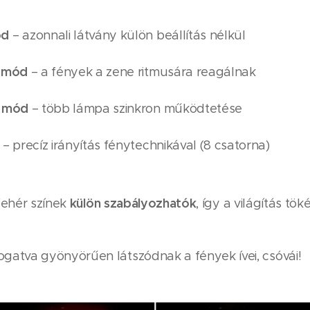
ód
– azonnali látvány külön beállítás nélkül
t mód
– a fények a zene ritmusára reagálnak
e mód
– több lámpa szinkron működtetése
– precíz irányítás fénytechnikával (8 csatorna)
külön szabályozhatók
 fehér színek
, így a világítás t
atva gyönyörűen látszódnak a fények ívei, csóvái!