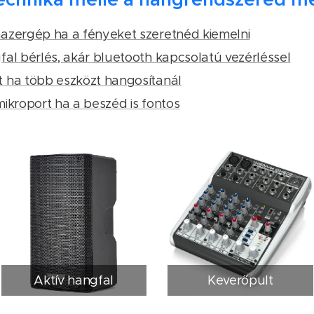
azergép ha a fényeket szeretnéd kiemelni
fal bérlés, akár bluetooth kapcsolatú vezérléssel
 ha több eszközt hangosítanál
mikroport ha a beszéd is fontos
Aktív hangfal
Keverőpult