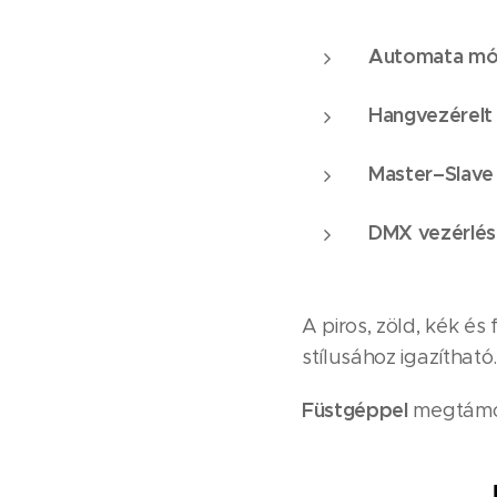
Automata m
Hangvezérel
Master–Slav
DMX vezérlés
A piros, zöld, kék és
stílusához igazítható.
Füstgéppel
megtámog