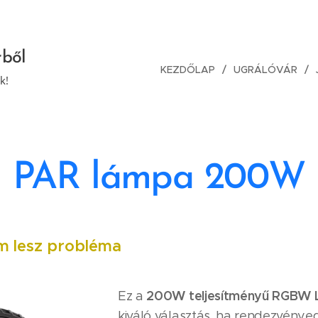
rből
KEZDŐLAP
UGRÁLÓVÁR
k!
PAR lámpa 200W
m lesz probléma
200W teljesítményű RGBW 
Ez a
kiváló választás, ha rendezvény