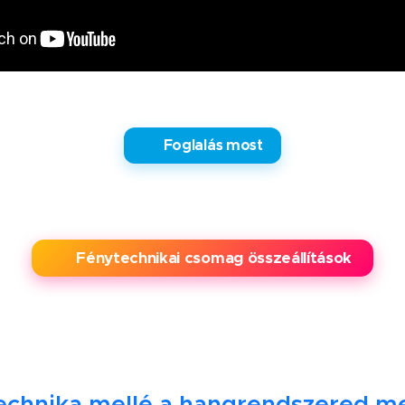
✅ Foglalás most
✨ Fénytechnikai csomag összeállítások
echnika mellé a hangrendszered m