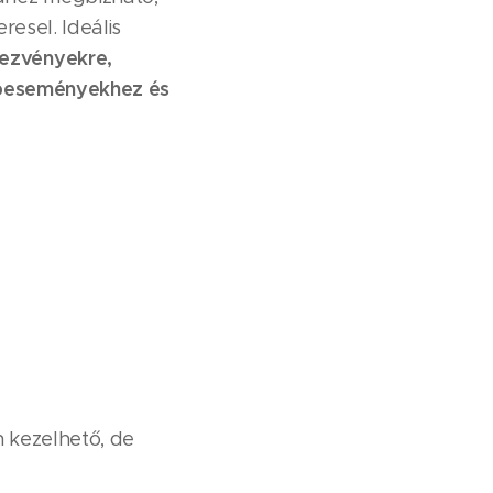
eresel. Ideális
dezvényekre,
lubeseményekhez és
 kezelhető, de