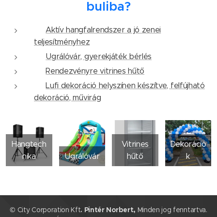
buliba?
✅
Aktív hangfalrendszer a jó zenei
teljesítményhez
✅
Ugrálóvár, gyerekjáték bérlés
✅
Rendezvényre vitrines hűtő
✅
Lufi dekoráció helyszínen készítve, felfújható
dekoráció, művirág
Hangtech
Vitrines
Dekoráció
nika
Ugrálóvár
hűtő
k
© City Corporation Kft
. Pintér Norbert,
Minden jog fenntartva.