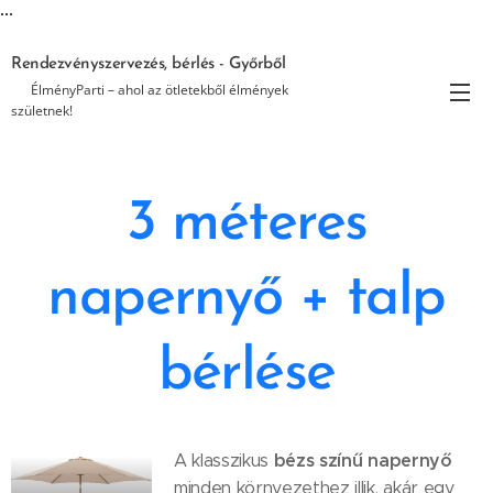
...
Rendezvényszervezés, bérlés - Győrből
🎉 ÉlményParti – ahol az ötletekből élmények
születnek!
3 méteres
napernyő + talp
bérlése
bézs színű napernyő
A klasszikus
minden környezethez illik, akár egy