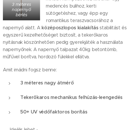
3 méteres
medencés bulihoz, kerti
napernyő
sütögetéshez, vagy épp egy
bérlés
romantikus teraszvacsorához a
középoszlopos kialakítás
napernyő alatt. A
stabilitást és
egyszerű kezelhetőséget biztosít, a tekerőkaros
nyitásnak köszönhetően pedig gyerekjáték a használata
napernyőnek. A napernyő talpazat 40kg betontömb,
műfűvel borítva, hordozó fülekkel ellátva.
Amit imádni fogsz benne:
3 méteres nagy átmérő
Tekerőkaros mechanikus felhúzás-leengedés
50+ UV védőfaktoros borítás
🎉 Ideális lehet -