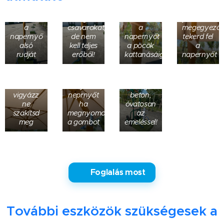
Helyezd
Óra
a
Húzd
mutatóval
talprészbe
meg a
Csatlakoztasd
járásával
a
csavarokat,
a
megegyező
napernyő
de nem
napernyőt
tekerd fel
Ha
alsó
kell teljes
a pöcök
a
szükséges
rudját
erőből!
kattanásáig
napernyőt
tudod
Felső
dönteni
A talp
holtpontig
két
súlya
tekerd de
irányba a
40kg,
vigyázz
neprnyőt
beton,
ne
ha
óvatosan
szakítsd
megnyomod
az
meg
a gombot
emeléssel!
✅ Foglalás most
További eszközök szükségesek a