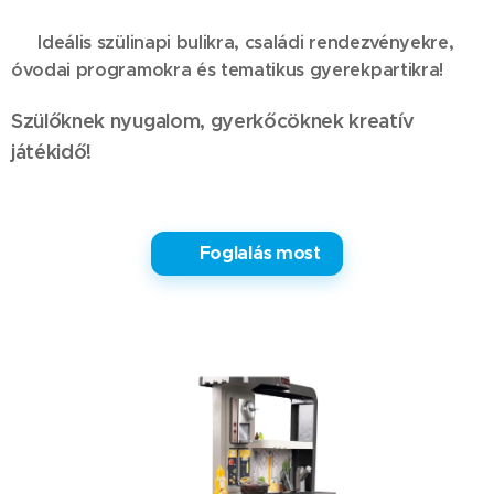
Ideális szülinapi bulikra, családi rendezvényekre,
🔹
óvodai programokra és tematikus gyerekpartikra!
Szülőknek nyugalom, gyerkőcöknek kreatív
játékidő!
✅ Foglalás most