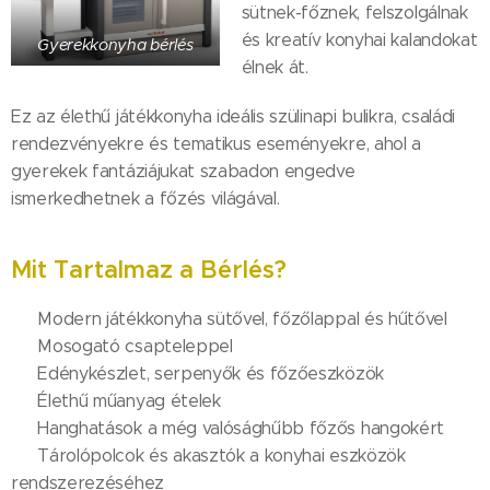
sütnek-főznek, felszolgálnak
és kreatív konyhai kalandokat
Gyerekkonyha bérlés
élnek át.
Ez az élethű játékkonyha ideális szülinapi bulikra, családi
rendezvényekre és tematikus eseményekre, ahol a
gyerekek fantáziájukat szabadon engedve
ismerkedhetnek a főzés világával.
Mit Tartalmaz a Bérlés?
✔ Modern játékkonyha sütővel, főzőlappal és hűtővel
✔ Mosogató csapteleppel
✔ Edénykészlet, serpenyők és főzőeszközök
✔ Élethű műanyag ételek
✔ Hanghatások a még valósághűbb főzős hangokért
✔ Tárolópolcok és akasztók a konyhai eszközök
rendszerezéséhez