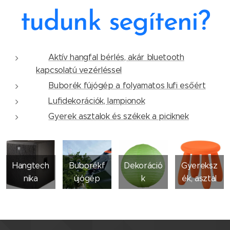
tudunk segíteni?
✅
Aktív hangfal bérlés, akár bluetooth
kapcsolatú vezérléssel
✅
Buborék fújógép a folyamatos lufi esőért
✅
Lufidekorációk, lampionok
✅
Gyerek asztalok és székek a piciknek
Hangtech
Buborékf
Dekoráció
Gyereksz
nika
újógép
k
ék, asztal