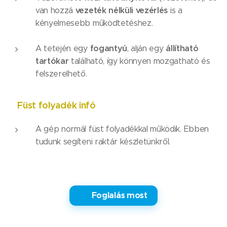
vezeték nélküli vezérlés
van hozzá
is a
kényelmesebb működtetéshez.
fogantyú
állítható
A tetején egy
, alján egy
tartókar
található, így könnyen mozgatható és
felszerelhető.
Füst folyadék infó
⚠️
A gép normál füst folyadékkal működik. Ebben
tudunk segíteni raktár készletünkről.
✅ Foglalás most