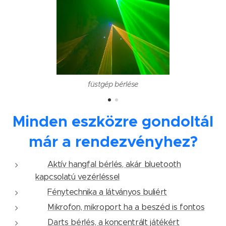
füstgép bérlése
Minden eszközre gondoltál
már a rendezvényhez?
✅
Aktív hangfal bérlés, akár bluetooth
kapcsolatú vezérléssel
✅
Fénytechnika a látványos buliért
✅
Mikrofon, mikroport ha a beszéd is fontos
✅
Darts bérlés, a koncentrált játékért