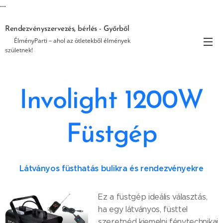
...
Rendezvényszervezés, bérlés - Győrből
🎉 ÉlményParti – ahol az ötletekből élmények
születnek!
Involight 1200W
Füstgép
Látványos füsthatás bulikra és rendezvényekre
Ez a füstgép ideális választás,
ha egy látványos, füsttel
szeretnéd kiemelni fénytechnikai