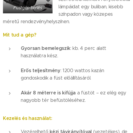
lámpáidat egy buliban, kisebb
Füstgép bérlés
színpadon vagy közepes
méretű rendezvényhelyszínen.
Mit tud a gép?
Gyorsan bemelegszik
: kb. 4 perc alatt
használatra kész.
Erős teljesítmény
: 1200 wattos kazán
gondoskodik a füst előállításáról.
Akár 8 méterre is kifújja
a füstöt – ez elég egy
nagyobb tér befüstöléséhez.
Kezelés és használat:
kézi távirányítóval
Vezérelhető
(vezetékes), de