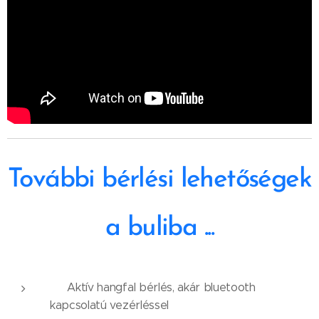
További bérlési lehetőségek
a buliba ...
✅ Aktív hangfal bérlés, akár bluetooth
kapcsolatú vezérléssel