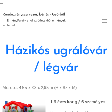
...
Rendezvényszervezés, bérlés - Győrből
🎉 ÉlményParti – ahol az ötletekből élmények
születnek!
Házikós ugrálóvár
/ légvár
Méretei: 4,55 x 3,3 x 2,65 m (H x Sz x M)
1-6 éves korig / 6 személyes