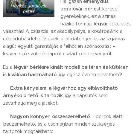
élménydús
Ha igazán
Házikós ugrálóvár
ugrálóvár bérlést
keresel
bérlés
gyerekeknek, ez a színes,
légvár
házikó formájú
tökéletes
választás! A csúszda, az akadálypálya, a kosárpalánk, a
célbadobási lehetőségek, a labdatenger és az izgalmas
alagút együtt garantálják a felhőtlen szórakozást –
legyen szó születésnapról, családi rendezvényről.
légvár bérlésre kínált modell beltéren és kültéren
Ez a
is kiválóan használható
, így egész évben bevethető!
Extra kényelem: a légvárhoz egy eltávolítható
🌞
árnyékoló tető is tartozik
, így a napsütés sem
zavarhatja meg a játékot.
Nagyon könnyen összeszerelhető
🔧
– percek alatt
beüzemelhető, és a csomagban minden szükséges
tartozék megtalálható: