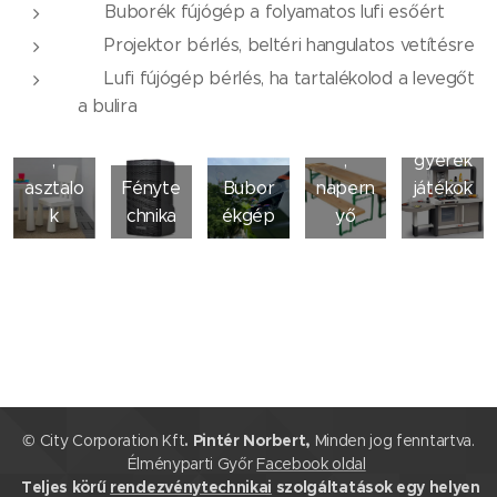
✅ Buborék fújógép a folyamatos lufi esőért
✅ Projektor bérlés, beltéri hangulatos vetítésre
Gyere
Party
✅ Lufi fújógép bérlés, ha tartalékolod a levegőt
k
sátor,
Továb
a bulira
székek
sörpad
bi
,
,
gyerek
asztalo
Fényte
Bubor
napern
játékok
k
chnika
ékgép
yő
© City Corporation Kft
. Pintér Norbert,
Minden jog fenntartva.
Élményparti Győr
Facebook oldal
Teljes körű
rendezvénytechnikai
szolgáltatások egy helyen