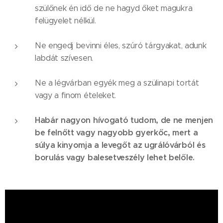
szülőnek én idő de ne hagyd őket magukra
felügyelet nélkül.
Ne engedj bevinni éles, szúró tárgyakat, adunk
labdát szívesen.
Ne a légvárban egyék meg a szülinapi tortát
vagy a finom ételeket.
Habár nagyon hívogató tudom, de ne menjen
be felnőtt vagy nagyobb gyerkőc, mert a
súlya kinyomja a levegőt az ugrálóvárból és
borulás vagy balesetveszély lehet belőle.