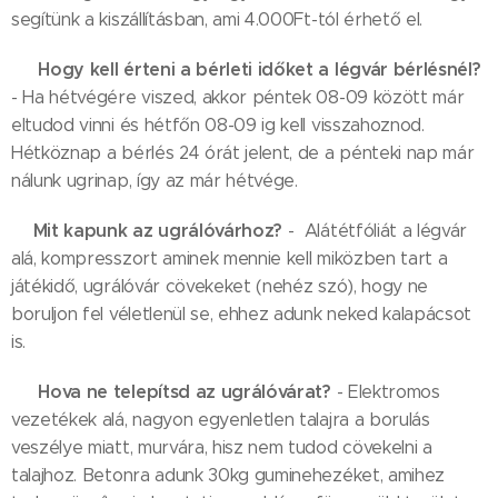
segítünk a kiszállításban, ami 4.000Ft-tól érhető el.
Hogy kell érteni a bérleti időket a légvár bérlésnél?
✅
- Ha hétvégére viszed, akkor péntek 08-09 között már
eltudod vinni és hétfőn 08-09 ig kell visszahoznod.
Hétköznap a bérlés 24 órát jelent, de a pénteki nap már
nálunk ugrinap, így az már hétvége.
Mit kapunk az ugrálóvárhoz?
✅
- Alátétfóliát a légvár
alá, kompresszort aminek mennie kell miközben tart a
játékidő, ugrálóvár cövekeket (nehéz szó), hogy ne
boruljon fel véletlenül se, ehhez adunk neked kalapácsot
is.
Hova ne telepítsd az ugrálóvárat?
✅
- Elektromos
vezetékek alá, nagyon egyenletlen talajra a borulás
veszélye miatt, murvára, hisz nem tudod cövekelni a
talajhoz. Betonra adunk 30kg guminehezéket, amihez