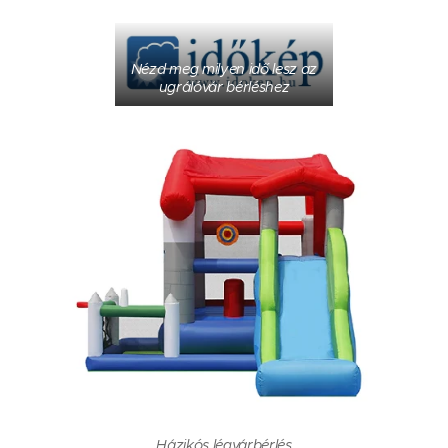
Nézd meg milyen idő lesz az
ugrálóvár bérléshez
Házikós légvárbérlés