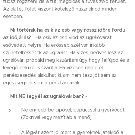
tudsz rögzíteni, de a tuti megoldás a füves zöld terület.
Az alátét fóliát viszont kötelező használnod minden
esetben.
Mi történik ha esik az eső vagy rossz időre fordul
✅
az időjárás?
- Ha esik az eső vidd az ugrálóvárat
esővédett helyre. Ha erősseb szél van inkább
szüneteltessétek az ugrálást. Ha vizes, nedves lesz az
ugrálóvár, próbáld meg kiszárítani úgy, hogy felfújod és a
levegő belülről is szárítja. Ha vizesen rakod el
penészesedés alakulhat ki, ami nem tesz jót sem az
egészségnek sem a pénztárcának.
Mit NE tegyél az ugrálóvárban?
✅
-
Ne engedd be cipővel, papuccsal a gyerkőcöt.
(Zoknival vagy mezítláb a menő).
A légvár azért jó, mert a gyereknek játékidő a