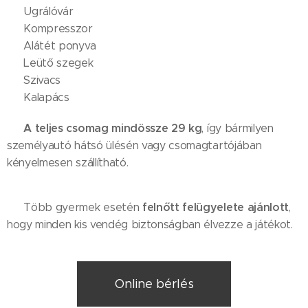
✔️ Ugrálóvár
✔️ Kompresszor
✔️ Alátét ponyva
✔️ Leütő szegek
✔️ Szivacs
✔️ Kalapács
A teljes csomag mindössze 29 kg
📦
, így bármilyen
személyautó hátsó ülésén vagy csomagtartójában
kényelmesen szállítható.
felnőtt felügyelete ajánlott
👪 Több gyermek esetén
,
hogy minden kis vendég biztonságban élvezze a játékot.
Online bérlés