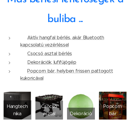
buliba ...
✅
Aktív hangfal bérlés, akár Bluetooth
kapcsolatú vezérléssel
✅
Csocsó asztal bérlés
✅
Dekorációk, lufifújógép
✅
Popcorn bár, helyben frissen pattogott
kukoricával
Hangtech
Csocsó
Popcorn
nika
asztal
Dekoráció
bár