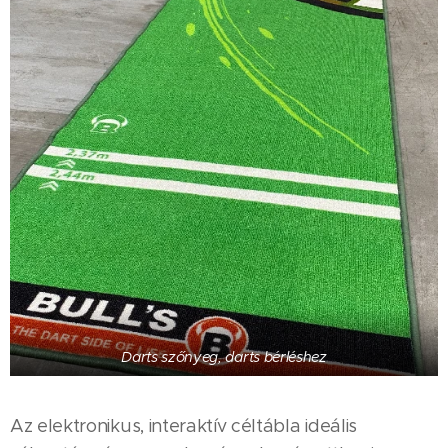
Darts szőnyeg, darts bérléshez
Az elektronikus, interaktív céltábla ideális