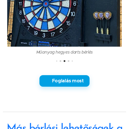
Műanyag hegyes darts bérlés
✅ Foglalás most
Más bérlési lehetőségek a