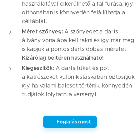
használatával elkerülhető a fal fúrása, így
otthonában is könnyedén felállíthatja a
céltáblát. ​
Méret szőnyeg:
A szőnyeget a darts
állvány vonalába kell rakni és így már meg
is kapjuk a pontos darts dobási méretet.
Kizárólag beltéren használható!
Kiegészítők:
A darts tűket és pót
alkatrészeket külön kistáskában biztosítjuk,
így ha valami baleset történik, könnyedén
tudjátok folytatni a versenyt.
✅ Foglalás most