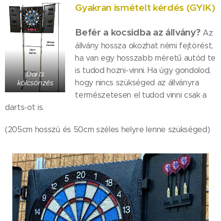
Gyakran ismételt kérdés (GYIK)
Befér a kocsidba az állvány?
Az
állvány hossza okozhat némi fejtörést,
ha van egy hosszabb méretű autód te
is tudod hozni-vinni. Ha úgy gondolod,
Darts
hogy nincs szükséged az állványra
kölcsönzés
természetesen el tudod vinni csak a
darts-ot is.
(205cm hosszú és 50cm széles helyre lenne szükséged)