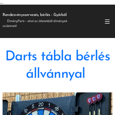
...
Rendezvényszervezés, bérlés - Győrből
🎉 ÉlményParti – ahol az ötletekből élmények
születnek!
Darts tábla bérlés
állvánnyal