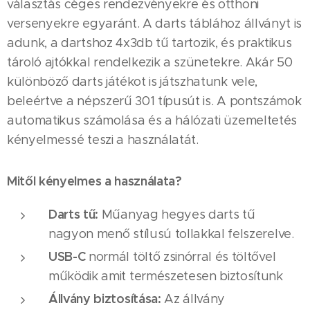
választás céges rendezvényekre és otthoni
versenyekre egyaránt. A darts táblához állványt is
adunk, a dartshoz 4x3db tű tartozik, és praktikus
tároló ajtókkal rendelkezik a szünetekre. Akár 50
különböző darts játékot is játszhatunk vele,
beleértve a népszerű 301 típusút is. A pontszámok
automatikus számolása és a hálózati üzemeltetés
kényelmessé teszi a használatát.​
Mitől kényelmes a használata?
Darts tű:
Műanyag hegyes darts tű
nagyon menő stílusú tollakkal felszerelve.
USB-C
normál töltő zsinórral és töltővel
működik amit természetesen biztosítunk
Állvány biztosítása:
Az állvány