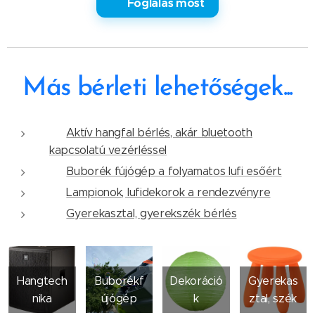
✅ Foglalás most
Más bérleti lehetőségek...
✅
Aktív hangfal bérlés, akár bluetooth
kapcsolatú vezérléssel
✅
Buborék fújógép a folyamatos lufi esőért
✅
Lampionok, lufidekorok a rendezvényre
✅
Gyerekasztal, gyerekszék bérlés
Hangtech
Buborékf
Dekoráció
Gyerekas
nika
újógép
k
ztal, szék