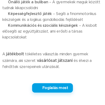
Önálló játék a buliban
💡
– A gyermekek maguk között
tudnak kikapcsolódni
Képességfejlesztő játék
🧠
– Segíti a finommotorikus
készségek és a logikus gondolkodás fejlődését
Kommunikációs és szociális készségek
🗣
– A kisbolt
elősegíti az együttjátszást, ami erősíti a társas
kapcsolatokat
játékbolt
A
tökéletes választás minden gyermek
vásárlósat játszani
számára, aki szeret
és élvezi a
felnőttek szerepeinek utánzását.
✅ Foglalás most