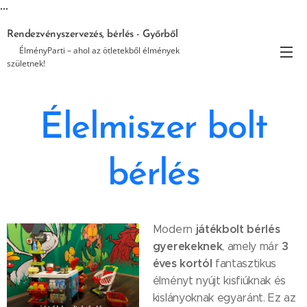
...
Rendezvényszervezés, bérlés - Győrből
🎉 ÉlményParti – ahol az ötletekből élmények
születnek!
Élelmiszer bolt
bérlés
játékbolt bérlés
Modern
gyerekeknek
3
, amely már
éves kortól
fantasztikus
élményt nyújt kisfiúknak és
kislányoknak egyaránt. Ez az