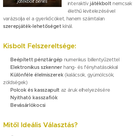
játékbolt bérlés
játékbolt
interaktív
nemcsak
élethű kivitelezésével
varázsolja el a gyerkőcöket, hanem számtalan
szerepjáték-lehetőséget
kínál.
Kisbolt Felszereltsége:
Beépített pénztárgép
✔
numerikus billentyűzettel
Elektronikus szkenner
✔
hang- és fényhatásokkal
Különféle élelmiszerek
✔
(kalácsok, gyümölcsök,
zöldségek)
Polcok és kasszapult
✔
az áruk elhelyezésére
Nyitható kasszafiók
✔
Bevásárlókocsi
✔
Mitől Ideális Választás?