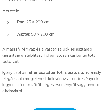
Méretek:
Pad:
25 × 200 cm
Asztal:
50 × 200 cm
A masszív fémváz és a vastag fa ülő- és asztallap
garantálja a stabilitást. Folyamatosan karbantartott
bútorzat.
fehér asztalterítőt is biztosítunk
Igény esetén
, amely
elegánsabb megjelenést kölcsönöz a rendezvénynek –
legyen szó esküvőről, céges eseményről vagy ünnepi
alkalmakról.