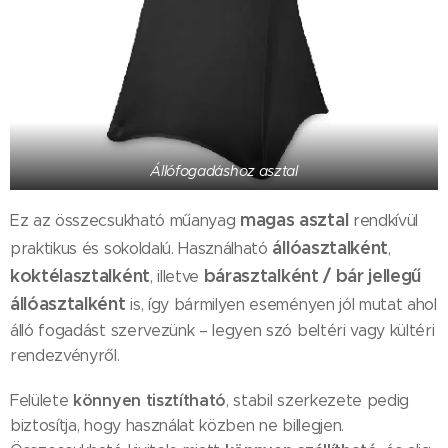
Állófogadáshoz asztal
magas asztal
Ez az összecsukható műanyag
rendkívül
állóasztalként
praktikus és sokoldalú. Használható
,
koktélasztalként
bárasztalként / bár jellegű
, illetve
állóasztalként
is, így bármilyen eseményen jól mutat ahol
álló fogadást szervezünk – legyen szó beltéri vagy kültéri
rendezvényről.
könnyen tisztítható
Felülete
, stabil szerkezete pedig
biztosítja, hogy használat közben ne billegjen.