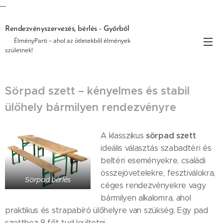
...
Rendezvényszervezés, bérlés - Győrből
🎉 ÉlményParti – ahol az ötletekből élmények
születnek!
Sörpad szett – kényelmes és stabil
ülőhely bármilyen rendezvényre
sörpad szett
A klasszikus
ideális választás szabadtéri és
beltéri eseményekre, családi
összejövetelekre, fesztiválokra,
Sörpad bérlés
céges rendezvényekre vagy
bármilyen alkalomra, ahol
praktikus és strapabíró ülőhelyre van szükség. Egy pad
szetthez 8 főt tud leültetni.