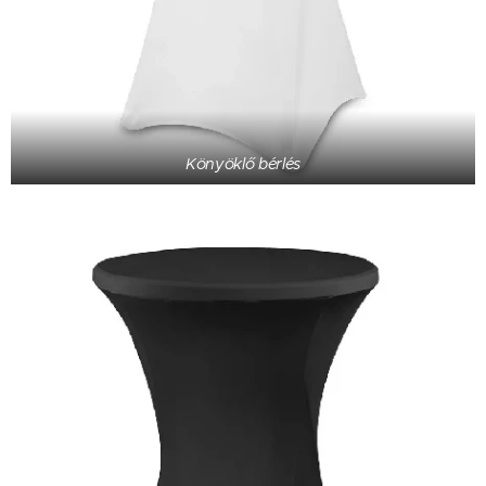
Könyöklő bérlés