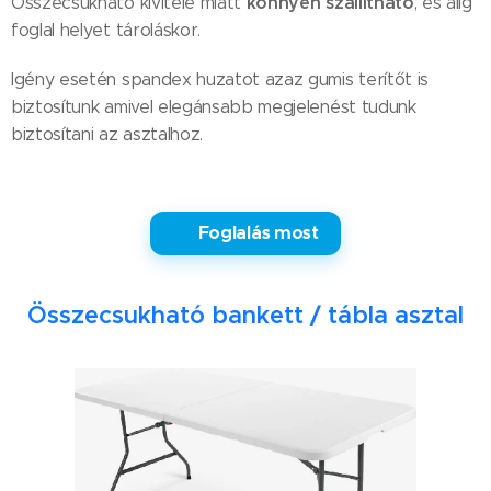
könnyen szállítható
Összecsukható kivitele miatt
, és alig
foglal helyet tároláskor.
Igény esetén spandex huzatot azaz gumis terítőt is
biztosítunk amivel elegánsabb megjelenést tudunk
biztosítani az asztalhoz.
✅ Foglalás most
Összecsukható bankett / tábla asztal