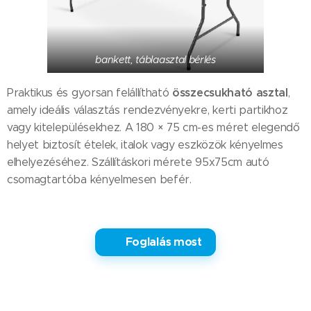
bankett, táblaasztal bérlés
összecsukható asztal
Praktikus és gyorsan felállítható
,
amely ideális választás rendezvényekre, kerti partikhoz
vagy kitelepülésekhez. A 180 × 75 cm-es méret elegendő
helyet biztosít ételek, italok vagy eszközök kényelmes
elhelyezéséhez. Szállításkori mérete 95x75cm autó
csomagtartóba kényelmesen befér.
✅ Foglalás most